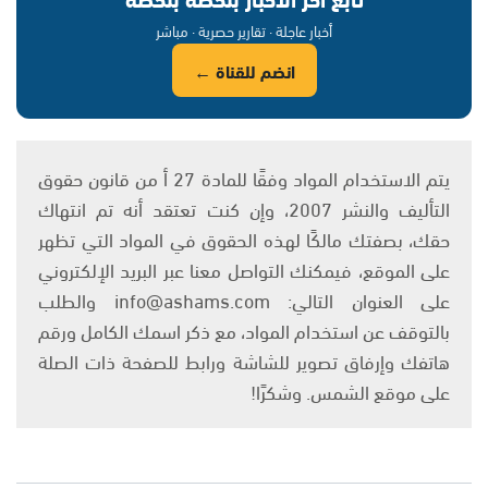
أخبار عاجلة · تقارير حصرية · مباشر
انضم للقناة ←
يتم الاستخدام المواد وفقًا للمادة 27 أ من قانون حقوق
التأليف والنشر 2007، وإن كنت تعتقد أنه تم انتهاك
حقك، بصفتك مالكًا لهذه الحقوق في المواد التي تظهر
على الموقع، فيمكنك التواصل معنا عبر البريد الإلكتروني
على العنوان التالي: info@ashams.com والطلب
بالتوقف عن استخدام المواد، مع ذكر اسمك الكامل ورقم
هاتفك وإرفاق تصوير للشاشة ورابط للصفحة ذات الصلة
على موقع الشمس. وشكرًا!