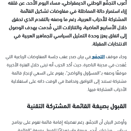
أعرب التجمّع الوطني الديمقراطي، مساء اليوم الأحد، عن قلقه
إزاء استمرار حالة المماطلة في مفاوضات تشكيل القائمة
المشتركة للأحزاب العربية، رغم ما وصفه بالتقدم الذي تحقق
خلال الأسابيع الماضية، والتنازلات التي قُدمت بهدف الوصول
إلى اتفاق يعزز وحدة التمثيل السياسي للجماهير العربية في
الانتخابات المقبلة.
وجاء موقف
التجمّع
في بيان صدر عقب جلسة المفاوضات الرباعية التي
عُقدت في مدينة الناصرة، حيث أكد الحزب أنه تبنى خلال الفترة الأخيرة
موقفًا وصفه بـ"المسؤول والواضح"، يقوم على السعي لإنجاز قائمة
مشتركة تستند إلى التوافق وتحافظ في الوقت ذاته على استقلالية
الأحزاب المشاركة فيها.
القبول بصيغة القائمة المشتركة التقنية
وأوضح البيان أن التجمّع، رغم تفضيله إقامة قائمة تقوم على برنامج
سياسي مشترك، أبدى مرونة واستعدادًا للقبول بصيغة "القائمة