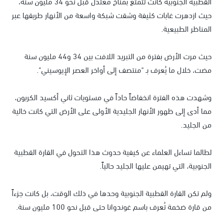
القطبية الجنوبية كانت تتمتع بمناخ معتدل قبل نحو 34 مليون سنة،
حيث ازدهرت غابات كثيفة وشقت شبكة واسعة من الأنهار طريقها عبر
المناظر الطبيعية.
حيث مرت الأرض بفترة من التبريد اللافت بين 34 و44 مليون سنة
مضت، خلال ما يُعرف بـ "منتصف إلى أواخر العصر الإيوسيني".
وشهدت هذه الفترة انخفاضاً حاداً في مستويات ثاني أكسيد الكربون،
مما أدى إلى ظهور الأنهار الجليدية الأولى على الأرض التي كانت خالية
من الجليد.
لطالما تساءل العلماء عن كيفية حدوث هذا التحول في القارة القطبية
الجنوبية، التي تهيمن عليها الجليد حالياً.
ولم تكن القارة القطبية الجنوبية وحدها في ذلك الوقت، بل كانت جزءاً
من قارة ضخمة تُعرف باسم غوندوانا حتى قبل نحو 100 مليون سنة.