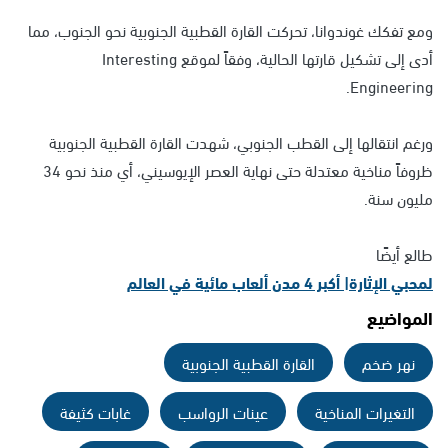
ومع تفكك غوندوانا، تحركت القارة القطبية الجنوبية نحو الجنوب، مما
أدى إلى تشكيل قارتها الحالية، وفقاً لموقع Interesting
Engineering.
ورغم انتقالها إلى القطب الجنوبي، شهدت القارة القطبية الجنوبية
ظروفاً مناخية معتدلة حتى نهاية العصر الإيوسيني، أي منذ نحو 34
مليون سنة.
طالع أيضًا
لمحبي الإثارة| أكبر 4 مدن ألعاب مائية في العالم
المواضيع
نهر ضخم
القارة القطبية الجنوبية
التغيرات المناخية
عينات الرواسب
غابات كثيفة