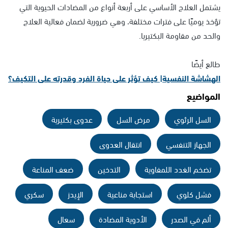
يشتمل العلاج الأساسي على أربعة أنواع من المضادات الحيوية التي
تؤخذ يوميًا على فترات مختلفة، وهي ضرورية لضمان فعالية العلاج
والحد من مقاومة البكتيريا.
طالع أيضًا
الهشاشة النفسية| كيف تؤثر على حياة الفرد وقدرته على التكيف؟
المواضيع
السل الرئوي
مرض السل
عدوى بكتيرية
الجهاز التنفسي
انتقال العدوى
تضخم الغدد اللمفاوية
التدخين
ضعف المناعة
فشل كلوي
استجابة مناعية
الإيدز
سكري
ألم في الصدر
الأدوية المضادة
سعال