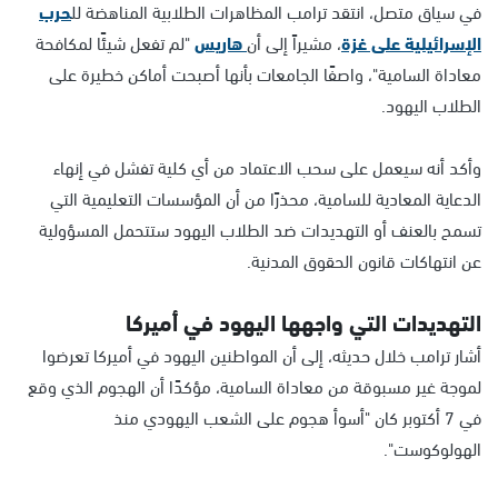
في سياق متصل، انتقد ترامب المظاهرات الطلابية المناهضة لل
حرب
الإسرائيلية على غزة
، مشيراً إلى أن
هاريس
"لم تفعل شيئًا لمكافحة
معاداة السامية"، واصفًا الجامعات بأنها أصبحت أماكن خطيرة على
الطلاب اليهود.
وأكد أنه سيعمل على سحب الاعتماد من أي كلية تفشل في إنهاء
الدعاية المعادية للسامية، محذرًا من أن المؤسسات التعليمية التي
تسمح بالعنف أو التهديدات ضد الطلاب اليهود ستتحمل المسؤولية
عن انتهاكات قانون الحقوق المدنية.
التهديدات التي واجهها اليهود في أميركا
أشار ترامب خلال حديثه، إلى أن المواطنين اليهود في أميركا تعرضوا
لموجة غير مسبوقة من معاداة السامية، مؤكدًا أن الهجوم الذي وقع
في 7 أكتوبر كان "أسوأ هجوم على الشعب اليهودي منذ
الهولوكوست".