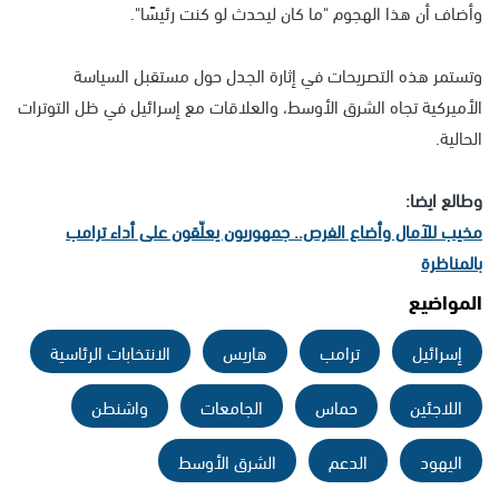
وأضاف أن هذا الهجوم "ما كان ليحدث لو كنت رئيسًا".
وتستمر هذه التصريحات في إثارة الجدل حول مستقبل السياسة
الأميركية تجاه الشرق الأوسط، والعلاقات مع إسرائيل في ظل التوترات
الحالية.
وطالع ايضا:
مخيب للآمال وأضاع الفرص.. جمهوريون يعلّقون على أداء ترامب
بالمناظرة
المواضيع
إسرائيل
ترامب
هاريس
الانتخابات الرئاسية
اللاجئين
حماس
الجامعات
واشنطن
اليهود
الدعم
الشرق الأوسط