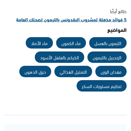
طالع أيضًا
5 فوائد مذهلة لمشروب البقدونس بالليمون لصحتك العامة
المواضيع
الليمون بالعسل
ماء الكمون
ماء الأملا
الزنجبيل بالليمون
الكركم بالفلفل الأسود
فقدان الوزن
التمثيل الغذائي
حرق الدهون
تنظيم مستويات السكر