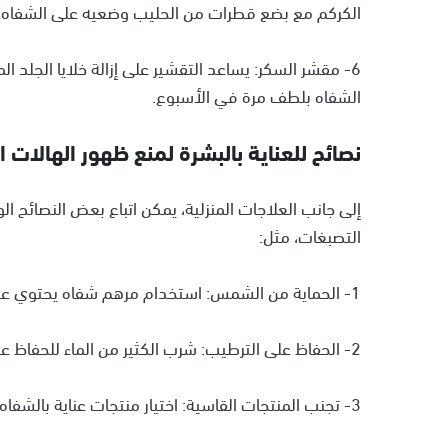
الكركم مع بضع قطرات من الحليب وضعيه على الشفاه لمدة 10 دقائق، ثم 
6- مقشر السكر: يساعد التقشير على إزالة خلايا الجلد 
الشفاه بلطف مرة في الأسبوع.
نصائح للعناية بالبشرة لمنع ظهور الهالات ا
إلى جانب العلاجات المنزلية، يمكن اتباع بعض النصائح 
التصبغات، مثل:
1- الحماية من الشمس: استخدام مرهم شفاه يحتوي على عامل حماية من الشمس يوميًا.
2- الحفاظ على الترطيب: شرب الكثير من الماء للحفاظ على ترطيب بشرتك.
3- تجنب المنتجات القاسية: اختيار منتجات عناية بالشفاه لطيفة وخالية من المواد الكيميائية القاسية.