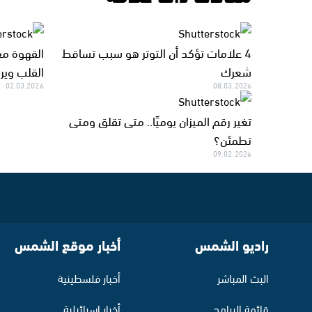
4 علامات تؤكد أن التوتر هو سبب تساقط
القهوة مع
شعرك
القلب وي
02.03.2026
08.03.2026
تغير رقم الميزان يوميًا.. متى تقلق ومتى
تطمئن؟
09.02.2026
راديو الشمس
أخبار موقع الشمس
البث المباشر
أخبار فلسطينية
قائمة البرامج
أخبار اسرائيلية