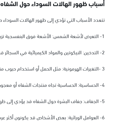
أسباب ظهور الهالات السوداء حول الشفاه
تتعدد الأسباب التي تؤدي إلى ظهور الهالات السوداء حو
1- التعرض لأشعة الشمس: الأشعة فوق البنفسجية تزيد من إنتاج الميلانين، مما يؤدي إلى ظهور بقع داكنة.
2- التدخين: النيكوتين والمواد الكيميائية في السجائر قد تترك تأثيرًا سلبيًا على البشرة.
3 -التغيرات الهرمونية: مثل الحمل أو استخدام حبوب منع الحمل.
4- الحساسية: الحساسية تجاه منتجات الشفاه أو معجون الأسنان قد تؤدي إلى اسمرار الجلد.
5- الجفاف: جفاف البشرة حول الشفاه قد يؤدي إلى ظهور لون أغمق.
6- العوامل الوراثية: بعض الأشخاص قد يكونون أكثر عرضة للإصابة بالتصبغات الجلدية.