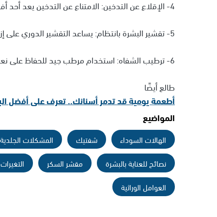
4- الإقلاع عن التدخين: الامتناع عن التدخين يعد أحد أفضل الطرق لمنع تلطيخ الشفاه.
5- تقشير البشرة بانتظام: يساعد التقشير الدوري على إزالة الجلد الميت وتفتيح البشرة.
6- ترطيب الشفاه: استخدام مرطب جيد للحفاظ على نعومة شفتيك ومنع جفافهما.
طالع أيضًا
أطعمة يومية قد تدمر أسنانك.. تعرف على أفضل الب
المواضيع
الهالات السوداء
شفتيك
المشكلات الجلدية
نصائح للعناية بالبشرة
مقشر السكر
التغيرات 
العوامل الوراثية