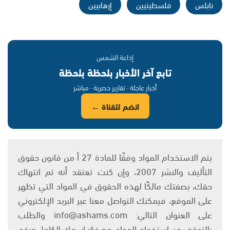
نابلس
فلسطينيين
إرهابيين
إذاعة الشمس
تابع آخر الأخبار بلحظة بلحظة
أخبار عاجلة · تقارير حصرية · مباشر
انضم للقناة ←
يتم الاستخدام المواد وفقًا للمادة 27 أ من قانون حقوق
التأليف والنشر 2007، وإن كنت تعتقد أنه تم انتهاك
حقك، بصفتك مالكًا لهذه الحقوق في المواد التي تظهر
على الموقع، فيمكنك التواصل معنا عبر البريد الإلكتروني
على العنوان التالي: info@ashams.com والطلب
بالتوقف عن استخدام المواد، مع ذكر اسمك الكامل ورقم