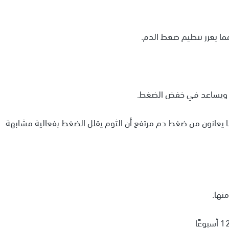
ما يعزز تنظيم ضغط الدم.
ية، ويساعد في خفض الضغط.
جعة شملت 12 تجربة سريرية على 553 شخصًا يعانون من ضغط دم مرتفع أن الثوم يقلل الضغط بفعالية مشابهة
نها: