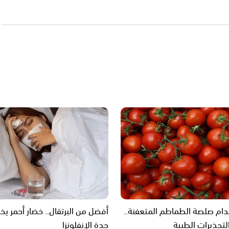
ام صلصة الطماطم المتعفنة..
أفضل من البرتقال.. خضار أحمر ي
لتحذيرات الطبية
حدة الإنفلونزا