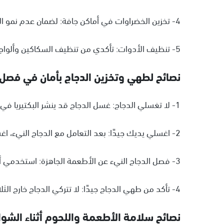
4- تخزين الخضراوات في أماكن جافة: لضمان عدم نمو الفطريات والتلوث.
5- تنظيف الأدوات: تأكدي من تنظيف السكاكين وألواح التقطيع وأي أدوات تستخدمينها عند تحضير الخضراوات.
نصائح لطهي وتخزين الدجاج بأمان في فصل
1- لا تغسلي الدجاج: غسل الدجاج قد ينشر البكتيريا في المطبخ. بدلاً من ذلك، جففيه بمنشفة ورقية وتخلصي منها فورًا.
2- اغسلي يديك جيدًا: بعد التعامل مع الدجاج النيء، اغسلي يديك بالماء والصابون لمدة 20 ثانية.
3- فصل الدجاج النيء عن الأطعمة الجاهزة: استخدمي ألواح تقطيع وأواني منفصلة للحفاظ على الطعام آمنًا.
4- تأكد من طهي الدجاج جيدًا: لا تتركي الدجاج خارج الثلاجة لفترات طويلة سواء قبل الطهي أو بعده.
نصائح سلامة الأطعمة واللحوم أثناء الشوا