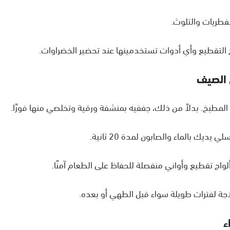
 الصيف
ء