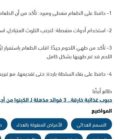
1- حافظ على الطعام مغطى ومبرد: تأكد من أن الطعام محفوظ في ثلاجة أو حاويات مغلقة حتى يتم طهيه.
2- استخدام أدوات منفصلة: لتجنب التلوث المتبادل، استخدم أدوات وألواح خاصة لكل نوع من الطعام.
3- تأكد من طهي اللحوم جيدًا: اقلب الطعام باستمرار ل
اللحم قد تم طهيها بشكل كامل.
4- حافظ على بقاء السلطة باردة: حتى تقديمها، مع تبريد بقايا الطعام في الثلاجة بعد الشواء.
طالع أيضًا
حبوب غذائية خارقة.. 3 فوائد مذهلة لـ الكينوا من أجل صحم الجسم
المواضيع
التسمم الغذائي
الأمراض المنقولة بالغذاء
د