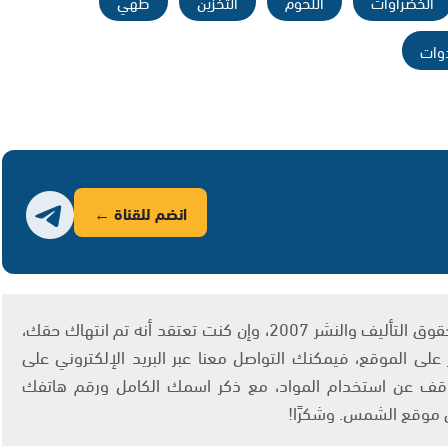
الخضراوات
اللحوم
التخزين
طهي
وات
انضم للقناة ←
يتم الاستخدام المواد وفقًا للمادة 27 أ من قانون حقوق التأليف والنشر 2007، وإن كنت تعتقد أنه تم انتهاك حقك،
لى الموقع، فيمكنك التواصل معنا عبر البريد الإلكتروني على
info@ashams.c والطلب بالتوقف عن استخدام المواد، مع ذكر اسمك الكامل ورقم هاتفك
ى موقع الشمس. وشكرًا!