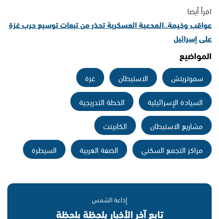
اقرأ أيضا
عواقب وخيمة..المدعية العسكرية تحذر من تبعات توسيع حرب غزة
على إسرائيل
المواضيع
سموتريتش
الاستيطان
غزة
السيادة الإسرائيلية
الخطة التدريجية
مشاريع الاستيطان
الكابينت
مراكز التجمع السكني
الضفة الغربية
السيطرة
إذاعة الشمس
تابع آخر الأخبار بلحظة بلحظة