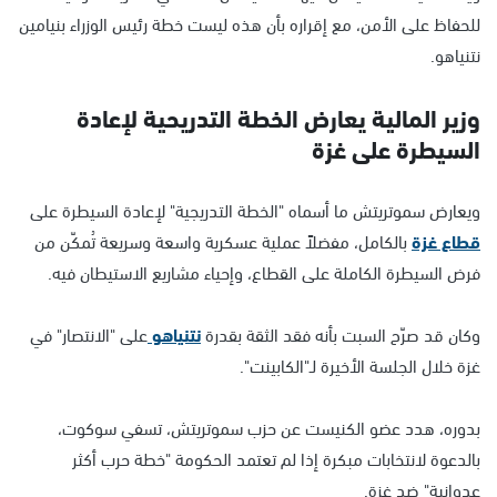
للحفاظ على الأمن، مع إقراره بأن هذه ليست خطة رئيس الوزراء بنيامين
نتنياهو.
وزير المالية يعارض الخطة التدريحية لإعادة
السيطرة على غزة
ويعارض سموتريتش ما أسماه "الخطة التدريجية" لإعادة السيطرة على
قطاع غزة
بالكامل، مفضلاً عملية عسكرية واسعة وسريعة تُمكّن من
فرض السيطرة الكاملة على القطاع، وإحياء مشاريع الاستيطان فيه.
وكان قد صرّح السبت بأنه فقد الثقة بقدرة
نتنياهو
على "الانتصار" في
غزة خلال الجلسة الأخيرة لـ"الكابينت".
بدوره، هدد عضو الكنيست عن حزب سموتريتش، تسفي سوكوت،
بالدعوة لانتخابات مبكرة إذا لم تعتمد الحكومة "خطة حرب أكثر
عدوانية" ضد غزة.