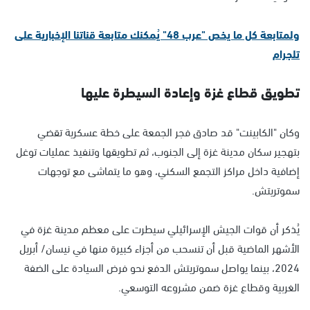
ولمتابعة كل ما يخص "عرب 48" يُمكنك متابعة قناتنا الإخبارية على
تلجرام
تطويق قطاع غزة وإعادة السيطرة عليها
وكان "الكابينت" قد صادق فجر الجمعة على خطة عسكرية تقضي
بتهجير سكان مدينة غزة إلى الجنوب، ثم تطويقها وتنفيذ عمليات توغل
إضافية داخل مراكز التجمع السكني، وهو ما يتماشى مع توجهات
سموتريتش.
يُذكر أن قوات الجيش الإسرائيلي سيطرت على معظم مدينة غزة في
الأشهر الماضية قبل أن تنسحب من أجزاء كبيرة منها في نيسان/ أبريل
2024، بينما يواصل سموتريتش الدفع نحو فرض السيادة على الضفة
الغربية وقطاع غزة ضمن مشروعه التوسعي.