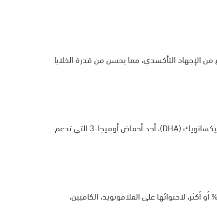
ن الإجهاد التأكسدي، مما يحسن من قدرة الخلايا
يشبه الجوز شكل الدماغ، ويحتوي على حمض دوكوساهيكسانويك (DHA)، أحد أحماض أوميجا-3 التي تدعم
نصح الخبراء باختيار الشوكولاتة الداكنة بنسبة كاكاو 70% أو أكثر، لاحتوائها على الفلافونويد، الكافيين،