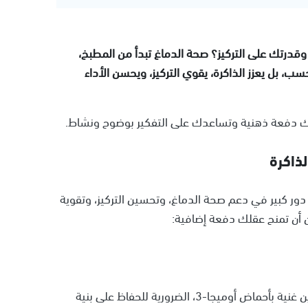
قدرتك على التركيز؟ صحة الدماغ تبدأ من المطبخ،
سب، بل يعزز الذاكرة، يقوي التركيز، ويحسن الأداء
غك دفعة ذهنية وتساعدك على التفكير بوضوح ونشاط.
ذاكرة
ور كبير في دعم صحة الدماغ، وتحسين التركيز، وتقوية
ن أن تمنح عقلك دفعة إضافية:
تعتبر الأسماك الدهنية مثل السلمون، الماكريل، والسردين غنية بأحماض أوميجا-3، الضرورية للحفاظ على بنية