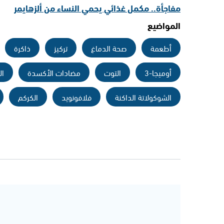
مفاجأة.. مكمل غذائي يحمي النساء من ألزهايمر
المواضيع
أطعمة
صحة الدماغ
تركيز
ذاكرة
أوميجا-3
التوت
مضادات الأكسدة
ال
الشوكولاتة الداكنة
فلافونويد
الكركم