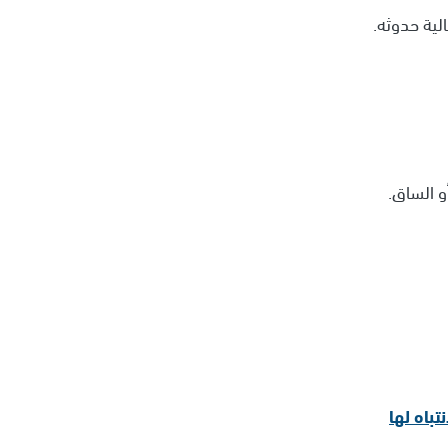
الية حدوثه.
و الساق.
تباه لها