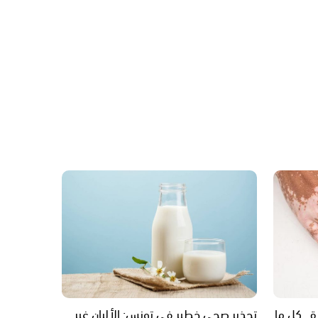
.. كل ما
تحذير صحي خطير في تونس: الألبان غير