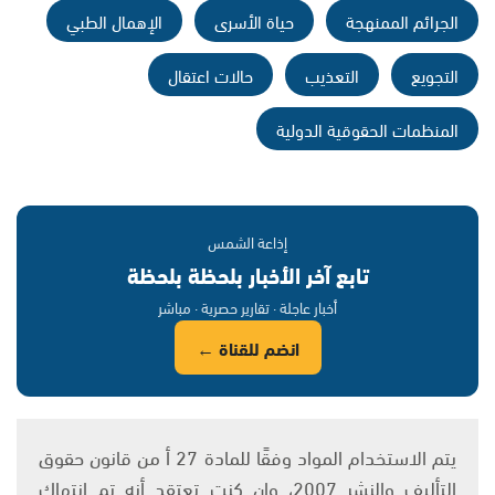
الجرائم الممنهجة
حياة الأسرى
الإهمال الطبي
التجويع
التعذيب
حالات اعتقال
المنظمات الحقوقية الدولية
إذاعة الشمس
تابع آخر الأخبار بلحظة بلحظة
أخبار عاجلة · تقارير حصرية · مباشر
انضم للقناة ←
يتم الاستخدام المواد وفقًا للمادة 27 أ من قانون حقوق
التأليف والنشر 2007، وإن كنت تعتقد أنه تم انتهاك