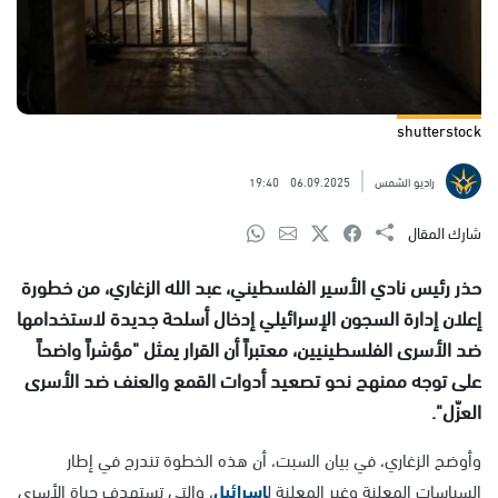
shutterstock
راديو الشمس
06.09.2025
19:40
شارك المقال
حذر رئيس نادي الأسير الفلسطيني، عبد الله الزغاري، من خطورة
إعلان إدارة السجون الإسرائيلي إدخال أسلحة جديدة لاستخدامها
ضد الأسرى الفلسطينيين، معتبراً أن القرار يمثل "مؤشراً واضحاً
على توجه ممنهج نحو تصعيد أدوات القمع والعنف ضد الأسرى
العزّل".
وأوضح الزغاري، في بيان السبت، أن هذه الخطوة تندرج في إطار
السياسات المعلنة وغير المعلنة ل
إسرائيل
، والتي تستهدف حياة الأسرى