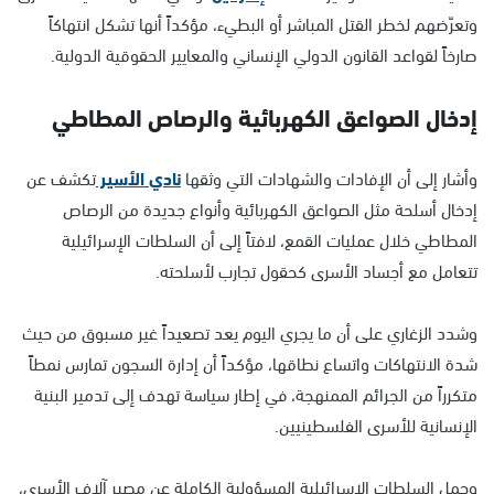
وتعرّضهم لخطر القتل المباشر أو البطيء، مؤكداً أنها تشكل انتهاكاً
صارخاً لقواعد القانون الدولي الإنساني والمعايير الحقوقية الدولية.
إدخال الصواعق الكهربائية والرصاص المطاطي
وأشار إلى أن الإفادات والشهادات التي وثقها
نادي الأسير
تكشف عن
إدخال أسلحة مثل الصواعق الكهربائية وأنواع جديدة من الرصاص
المطاطي خلال عمليات القمع، لافتاً إلى أن السلطات الإسرائيلية
تتعامل مع أجساد الأسرى كحقول تجارب لأسلحته.
وشدد الزغاري على أن ما يجري اليوم يعد تصعيداً غير مسبوق من حيث
شدة الانتهاكات واتساع نطاقها، مؤكداً أن إدارة السجون تمارس نمطاً
متكرراً من الجرائم الممنهجة، في إطار سياسة تهدف إلى تدمير البنية
الإنسانية للأسرى الفلسطينيين.
وحمل السلطات الإسرائيلية المسؤولية الكاملة عن مصير آلاف الأسرى،