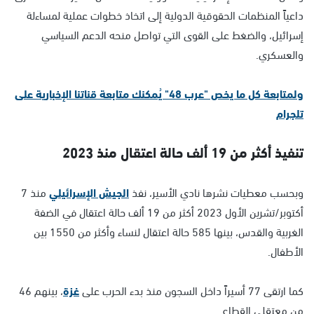
داعياً المنظمات الحقوقية الدولية إلى اتخاذ خطوات عملية لمساءلة
إسرائيل، والضغط على القوى التي تواصل منحه الدعم السياسي
والعسكري.
ولمتابعة كل ما يخص "عرب 48" يُمكنك متابعة قناتنا الإخبارية على
تلجرام
تنفيذ أكثر من 19 ألف حالة اعتقال منذ 2023
وبحسب معطيات نشرها نادي الأسير، نفذ
الجيش الإسرائيلي
منذ 7
أكتوبر/تشرين الأول 2023 أكثر من 19 ألف حالة اعتقال في الضفة
الغربية والقدس، بينها 585 حالة اعتقال لنساء وأكثر من 1550 بين
الأطفال.
كما ارتقى 77 أسيراً داخل السجون منذ بدء الحرب على
غزة
، بينهم 46
من معتقلي القطاع.