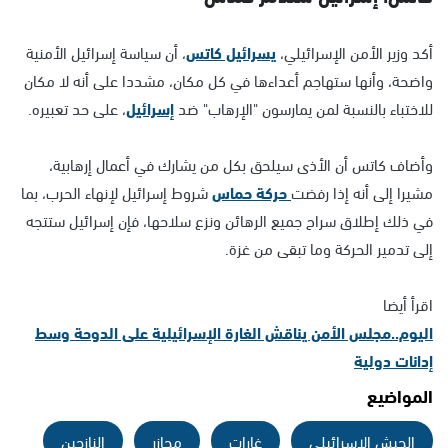
أكد وزير الأمن الإسرائيلي،
يسرائيل كاتس
، أن سياسة إسرائيل الأمنية
واضحة، وأنها ستهاجم أعداءها في كل مكان، مشددا على أنه لا مكان
للاختباء بالنسبة لمن يمارسون "الإرهاب" ضد
إسرائيل
، على حد تعبيره.
وأضاف كاتس أن الأذى سيلحق بكل من يشارك في أعمال إرهابية،
مشيرا إلى أنه إذا رفضت
حركة حماس
شروط إسرائيل لإنهاء الحرب، بما
في ذلك إطلاق سراح جميع الرهائن ونزع سلاحها، فإن إسرائيل ستتجه
إلى تدمير الحركة وما تبقى من غزة.
اقرأ أيضا
اليوم..مجلس الأمن يناقش الغارة الإسرائيلية على الدوحة وسط
إدانات دولية
المواضيع
الجيش الإسرائيلي
غارات
مجازر
النازحين