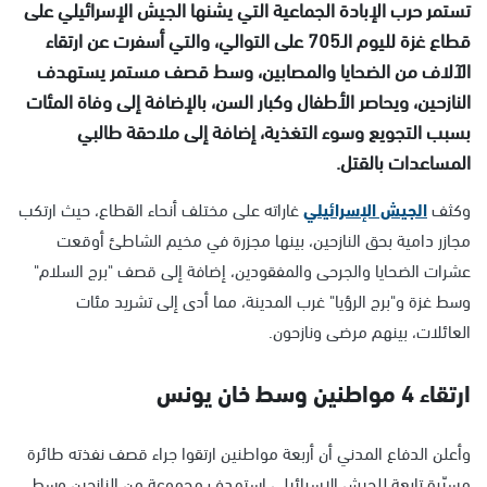
تستمر حرب الإبادة الجماعية التي يشنها الجيش الإسرائيلي على
قطاع غزة لليوم الـ705 على التوالي، والتي أسفرت عن ارتقاء
الآلاف من الضحايا والمصابين، وسط قصف مستمر يستهدف
النازحين، ويحاصر الأطفال وكبار السن، بالإضافة إلى وفاة المئات
بسبب التجويع وسوء التغذية، إضافة إلى ملاحقة طالبي
المساعدات بالقتل.
وكثف
الجيش الإسرائيلي
غاراته على مختلف أنحاء القطاع، حيث ارتكب
مجازر دامية بحق النازحين، بينها مجزرة في مخيم الشاطئ أوقعت
عشرات الضحايا والجرحى والمفقودين، إضافة إلى قصف "برج السلام"
وسط غزة و"برج الرؤيا" غرب المدينة، مما أدى إلى تشريد مئات
العائلات، بينهم مرضى ونازحون.
ارتقاء 4 مواطنين وسط خان يونس
وأعلن الدفاع المدني أن أربعة مواطنين ارتقوا جراء قصف نفذته طائرة
مسيّرة تابعة للجيش الإسرائيلي استهدف مجموعة من النازحين وسط