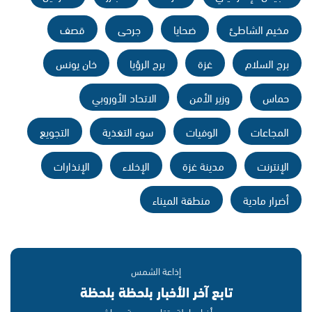
مخيم الشاطئ
ضحايا
جرحى
قصف
برج السلام
غزة
برج الرؤيا
خان يونس
حماس
وزير الأمن
الاتحاد الأوروبي
المجاعات
الوفيات
سوء التغذية
التجويع
الإنترنت
مدينة غزة
الإخلاء
الإنذارات
أضرار مادية
منطقة الميناء
إذاعة الشمس
تابع آخر الأخبار بلحظة بلحظة
أخبار عاجلة · تقارير حصرية · مباشر