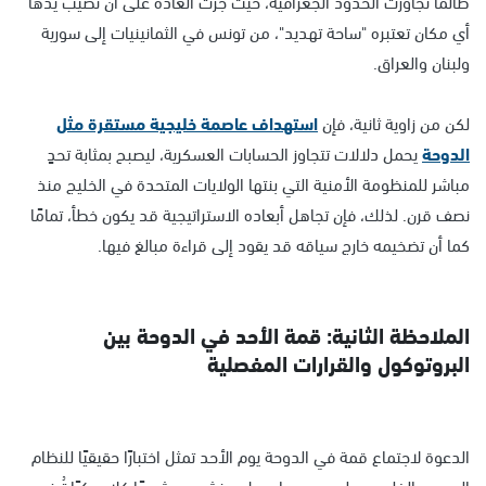
طالما تجاوزت الحدود الجغرافية، حيث جرت العادة على أن تصيب يدها
أي مكان تعتبره "ساحة تهديد"، من تونس في الثمانينيات إلى سورية
ولبنان والعراق.
لكن من زاوية ثانية، فإن
استهداف عاصمة خليجية مستقرة مثل
الدوحة
يحمل دلالات تتجاوز الحسابات العسكرية، ليصبح بمثابة تحدٍ
مباشر للمنظومة الأمنية التي بنتها الولايات المتحدة في الخليج منذ
نصف قرن. لذلك، فإن تجاهل أبعاده الاستراتيجية قد يكون خطأ، تمامًا
كما أن تضخيمه خارج سياقه قد يقود إلى قراءة مبالغ فيها.
الملاحظة الثانية: قمة الأحد في الدوحة بين
البروتوكول والقرارات المفصلية
الدعوة لاجتماع قمة في الدوحة يوم الأحد تمثل اختبارًا حقيقيًا للنظام
العربي والخليجي على حد سواء. هل سنشهد مشهدًا كلاسيكيًا تُرفع