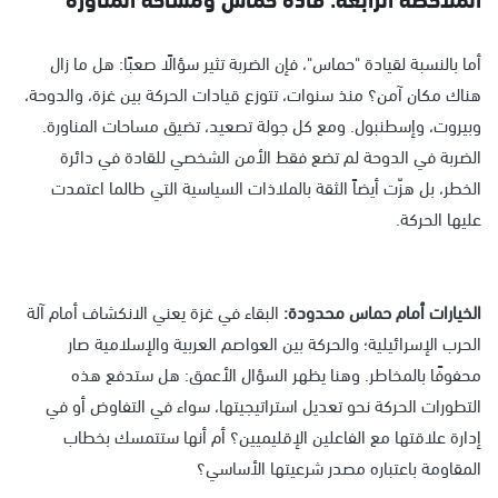
أما بالنسبة لقيادة "حماس"، فإن الضربة تثير سؤالًا صعبًا: هل ما زال
هناك مكان آمن؟ منذ سنوات، تتوزع قيادات الحركة بين غزة، والدوحة،
وبيروت، وإسطنبول. ومع كل جولة تصعيد، تضيق مساحات المناورة.
الضربة في الدوحة لم تضع فقط الأمن الشخصي للقادة في دائرة
الخطر، بل هزّت أيضاً الثقة بالملاذات السياسية التي طالما اعتمدت
عليها الحركة.
الخيارات أمام حماس محدودة:
البقاء في غزة يعني الانكشاف أمام آلة
الحرب الإسرائيلية؛ والحركة بين العواصم العربية والإسلامية صار
محفوفًا بالمخاطر. وهنا يظهر السؤال الأعمق: هل ستدفع هذه
التطورات الحركة نحو تعديل استراتيجيتها، سواء في التفاوض أو في
إدارة علاقتها مع الفاعلين الإقليميين؟ أم أنها ستتمسك بخطاب
المقاومة باعتباره مصدر شرعيتها الأساسي؟