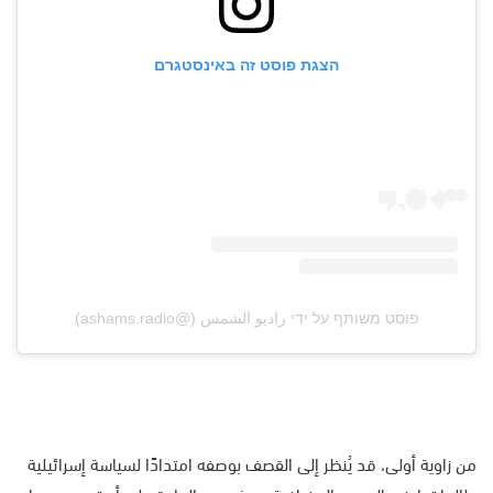
הצגת פוסט זה באינסטגרם
פוסט משותף על ידי ‏‎راديو الشمس‎‏ (@‏‎ashams.radio‎‏)
من زاوية أولى، قد يُنظر إلى القصف بوصفه امتدادًا لسياسة إسرائيلية