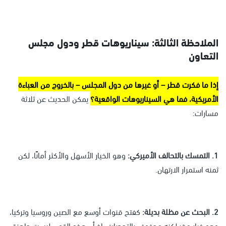
الملاحظة الثالثة: سيناريوهات قطر ودول مجلس
التعاون
إذا ما فكرت قطر – أو غيرها من دول المجلس – بالخروج من العباءة
الأمريكية، فما هي السيناريوهات الواقعية؟
يمكن الحديث عن ثلاثة
مسارات:
1. التمسك بالتحالف الأميركي:
وهو الخيار الأسهل والأكثر أمانًا، لكن
ثمنه استمرار الارتهان.
2. البحث عن مظلة بديلة:
كفتح قنوات أوسع مع الصين وروسيا وتركيا،
وهو خيار مغرٍ لكنه محفوف بالتحديات، إذ أن هذه القوى ليست جاهزة