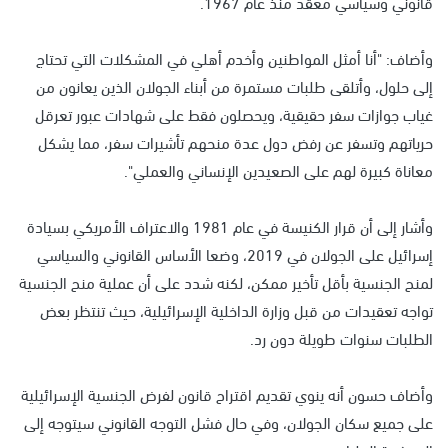
قانوني وسياسي معقد منذ عام 1967.
وأضاف: "أنا أمثل المواطنين وأخدم أهلي في المشكلات التي تحتاج
إلى حلول، وأتلقى طلبات مستمرة من أبناء الجولان الذين يعانون من
غياب جوازات سفر حقيقية، ويحصلون فقط على شهادات عبور تعرقل
حرياتهم وتسفر عن رفض دول عدة منحهم تأشيرات سفر، مما يشكل
معاناة كبيرة لهم على الصعيدين الإنساني والعملي".
وأشار إلى أن قرار الكنيسة في عام 1981 والاعتراف الأمريكي بسيادة
إسرائيل على الجولان في 2019، وضعا الأساس القانوني والسياسي
لمنح الجنسية بأقل تأخير ممكن، لكنه شدد على أن عملية منح الجنسية
تواجه تعقيدات من قبل وزارة الداخلية الإسرائيلية، حيث تنتظر بعض
الطلبات سنوات طويلة دون رد.
وأضاف حسون أنه ينوي تقديم اقتراح قانون لفرض الجنسية الإسرائيلية
على جميع سكان الجولان، وفي حال فشل التوجه القانوني سيتوجه إلى