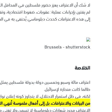
لا شك أن الاعتراف يعزز حضور فلسطين في المحافل الدولية
لم يقترن بإجراءات عملية: عقوبات، ضغوط اقتصادية، وت
إلى هذه الاعترافات كحدث دبلوماسي يُحتفى به في المؤتم
Brussels - shutterstock
الخلاصة
اعتراف مائة وسبع وخمسين دولة بدولة فلسطين يمثل 
طالما كانت منحازة لإسرائيل.
لكنه، في ظل استمرار الاحتلال، لا يتجاوز كونه إعلان نوا
من البيانات والاعترافات، بل إلى أفعال ملموسة تُنهي 
الاعتراف مجرد شعارات دبلوماسية لا تسمن ولا تغني من 