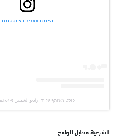
הצגת פוסט זה באינסטגרם
פוסט משותף על ידי ‏‎راديو الشمس‎‏ (@‏‎ashams.radio‎‏)
الشرعية مقابل الواقع