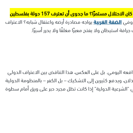
ما معنى هذا الاعتراف إذا كان الاحتلال مستمرًا؟ ما جدوى أن تعترف 157 دولة بفلسطين
 وفي
الضفة الغربية
يواجه مصادرة أرضه واعتقال شبابه؟ الاعتراف
فة استيطان ولا يفتح معبرًا مغلقًا ولا يحرر أسيرًا.
 واقعه اليومي. بل على العكس، هذا التناقض بين الاعتراف الدولي
لان، ويدفع كثيرين إلى التشكيك – بل الكفر – بالمنظومة الدولية
ني "الشرعية الدولية" إذا كانت تظل مجرد حبر على ورق أمام سطوة