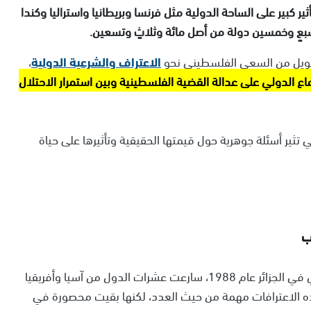
 كبير على الساحة الدولية مثل فرنسا وبريطانيا واستراليا وكندا
 وسبعٍ وخمسين دولة من أصل مائة وثلاثٍ وتسعين.
 طويل من السعي الفلسطيني نحو
الاعتراف والشرعية الدولية
،
ماع الدولي على عدالة القضية الفلسطينية وبين استمرار الاحتلال
ثير أسئلة جوهرية حول قيمتها الحقيقية وتأثيرها على حياة
ب
في أواخر الثمانينيات، عقب إعلان الاستقلال الفلسطيني في الجزائر عام 1988، سارعت عشرات الدول من آسيا وأفريقيا
هذه الاعترافات مهمة من حيث العدد، لكنها بقيت محصورة في