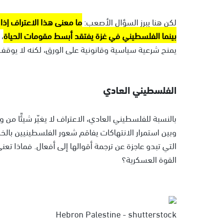
لكن هنا يبرز السؤال الأصعب:
بينما الفلسطيني في غزة يفتقد أبسط مقومات الحياة
،
يمنح شرعية سياسية وقانونية على الورق، لكنه لا يوقف جرا
الفلسطيني العادي
بالنسبة للفلسطيني العادي، الاعتراف لا يغيّر شيئًا من
وبين استمرار الانتهاكات يفاقم شعور الفلسطينيين بالخذ
التي تبدو عاجزة عن ترجمة أقوالها إلى أفعال. فماذا تع
القوة العسكرية؟
Hebron Palestine - shutterstock