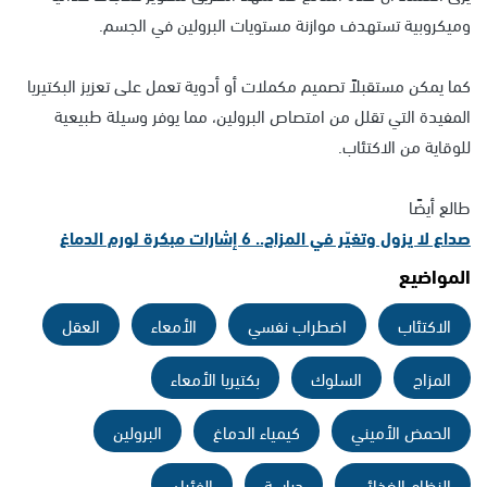
وميكروبية تستهدف موازنة مستويات البرولين في الجسم.
كما يمكن مستقبلاً تصميم مكملات أو أدوية تعمل على تعزيز البكتيريا
المفيدة التي تقلل من امتصاص البرولين، مما يوفر وسيلة طبيعية
للوقاية من الاكتئاب.
طالع أيضًا
صداع لا يزول وتغيّر في المزاج.. 6 إشارات مبكرة لورم الدماغ
المواضيع
الاكتئاب
اضطراب نفسي
الأمعاء
العقل
المزاج
السلوك
بكتيريا الأمعاء
الحمض الأميني
كيمياء الدماغ
البرولين
النظام الغذائي
دراسة
الفئران