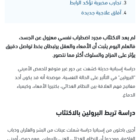
تجارب مخبرية تؤكد الرابط
آفاق علاجية جديدة
لم يعد الاكتئاب مجرد اضطراب نفسي معزول عن الجسد،
فالعلم اليوم يثبت أن الأمعاء والعقل يرتبطان بخط تواصل دقيق
يؤثر على المزاج والسلوك أكثر مما نتصور.
دراسة إسبانية حديثة كشفت عن دور غير متوقع للحمض الأميني
"البرولين" في التأثير على الحالة النفسية، موضحة أنه قد يكون أحد
مفاتيح فهم العلاقة بين النظام الغذائي، بكتيريا الأمعاء، وكيمياء
الدماغ.
دراسة تربط البرولين بالاكتئاب
أجرى باحثون من إسبانيا دراسة شملت عينات من البشر والفئران وذباب
الفاكهة، ووجدوا أن النظام الغذائي الغني بالبرولين وهو حمض أميني