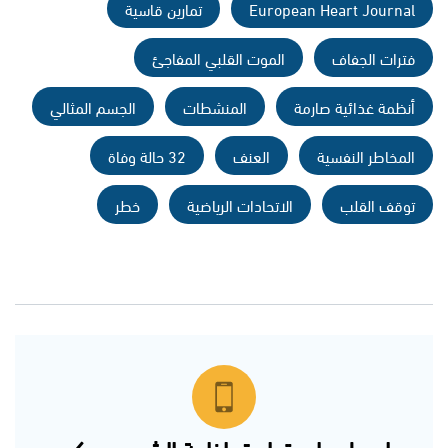
European Heart Journal
تمارين قاسية
فترات الجفاف
الموت القلبي المفاجئ
أنظمة غذائية صارمة
المنشطات
الجسم المثالي
المخاطر النفسية
العنف
32 حالة وفاة
توقف القلب
الاتحادات الرياضية
خطر
احصل على تطبيق اذاعة الشمس وكن