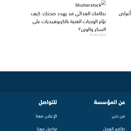
فاع الكورتيزول في الجسم.. 8 أعراض
نظامك الغذائي قد يهدد صحتك: كيف
تؤثر الوجبات الغنية بالكربوهيدرات على
السكر والوزن؟
05.03.2026
عن المؤسسة
للتواصل
من نحن
الإعلان معنا
طاقم العمل
تواصل معنا