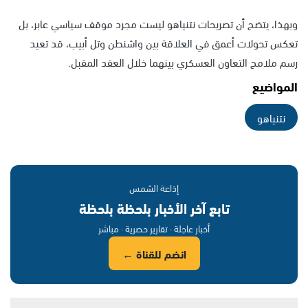
وبهذا، يتضح أن تصريحات نتنياهو ليست مجرد موقف سياسي عابر، بل
تعكس تحولات أعمق في العلاقة بين واشنطن وتل أبيب، قد تعيد
رسم ملامح التعاون العسكري بينهما خلال العقد المقبل.
المواضيع
نتنياهو
إذاعة الشمس
تابع آخر الأخبار بلحظة بلحظة
أخبار عاجلة · تقارير حصرية · مباشر
انضم للقناة ←