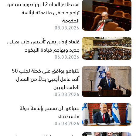
استطلاع القناة 12 يهز صورة نتنياهو..
تراجع حاد في ملاءمته لرئاسة
الحكومة
08.08.2026
غلعاد إردان يعلن تأسيس حزب يميني
جديد ويهاجم قيادة الليكود
06.08.2026
نتنياهو يوافق على خطة لجلب 50
ألف عامل أجنبي بدلاً من العمال
الفلسطينيين
05.08.2026
نتنياهو: لن نسمح بإقامة دولة
فلسطينية
05.08.2026