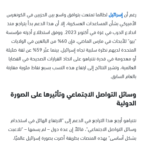
رغم أن
إسرائيل
لطالما تمتعت بتوافق واسع بين الحزبين في الكونغرس
الأميركي بشأن المساعدات العسكرية، إلا أن هذا الدعم بدأ يتراجع منذ
اندلاع الحرب في غزة في أكتوبر 2023. ووفق استطلاع أجرته مؤسسة
"بيو" للأبحاث في مارس الماضي، فإن 60% من البالغين في الولايات
المتحدة لديهم نظرة سلبية تجاه إسرائيل، بينما عبّر 59% عن ثقة ضئيلة
أو معدومة في قدرة نتنياهو على اتخاذ القرارات الصحيحة في القضايا
العالمية، وتشير النتائج إلى ارتفاع هذه النسب بسبع نقاط مئوية مقارنة
بالعام السابق.
وسائل التواصل الاجتماعي وتأثيرها على الصورة
الدولية
نتنياهو أرجع هذا التراجع في الدعم إلى "الارتفاع الهائل في استخدام
وسائل التواصل الاجتماعي"، قائلاً إن عدة دول – لم يسمها – "تلاعبت
بشكل أساسي" بهذه المنصات بطريقة أضرت بصورة إسرائيل عالميًا،