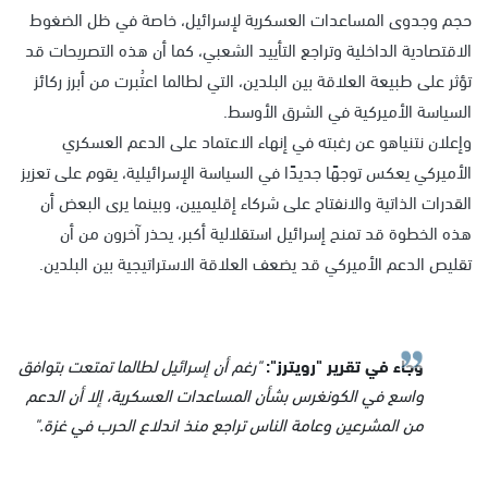
حجم وجدوى المساعدات العسكرية لإسرائيل، خاصة في ظل الضغوط
الاقتصادية الداخلية وتراجع التأييد الشعبي، كما أن هذه التصريحات قد
تؤثر على طبيعة العلاقة بين البلدين، التي لطالما اعتُبرت من أبرز ركائز
السياسة الأميركية في الشرق الأوسط.
وإعلان نتنياهو عن رغبته في إنهاء الاعتماد على الدعم العسكري
الأميركي يعكس توجهًا جديدًا في السياسة الإسرائيلية، يقوم على تعزيز
القدرات الذاتية والانفتاح على شركاء إقليميين، وبينما يرى البعض أن
هذه الخطوة قد تمنح إسرائيل استقلالية أكبر، يحذر آخرون من أن
تقليص الدعم الأميركي قد يضعف العلاقة الاستراتيجية بين البلدين.
وجاء في تقرير "رويترز":
"رغم أن إسرائيل لطالما تمتعت بتوافق
واسع في الكونغرس بشأن المساعدات العسكرية، إلا أن الدعم
من المشرعين وعامة الناس تراجع منذ اندلاع الحرب في غزة."