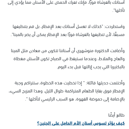
أسنانك بالفرشاة فورًا، فإنك تفرك الحمض على الأسنان مما يؤدي إلى
تآكلها".
واستطردت: "كذلك لا تغسل أسنانك بعد الإفطار، بل قم بتنظيفها
مسبقًا، لأن تنظيفها بالفرشاة فورًا بعد الإفطار يمكن أن يضر بالمينا".
وأضافت الدكتورة منوشهري أن أسناننا تتكون من معادن مثل المينا
والعاج والملاط، وعندما نستيقظ في الصباح تكون الأسنان مغطاة
بالبكتيريا التي يجب إزالتها قبل بدء اليوم.
وأختتمت حديثها قائلة: " إذا تخطيت هذه الخطوة، ستتراكم وجبة
الإفطار فوق بقايا الطعام المتراكمة طوال الليل، وهذا المزيج السيء،
بالإضافة إلى حموضة القهوة، هو السبب الرئيسي لتآكلها ".
طالع أيضًا
كيف يؤثر تسوس أسنان الأم الحامل على الجنين؟