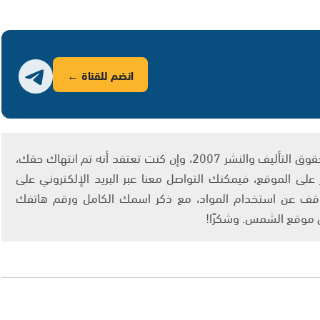
انضم للقناة ←
يتم الاستخدام المواد وفقًا للمادة 27 أ من قانون حقوق التأليف والنشر 2007، وإن كنت تعتقد أنه تم انتهاك حقك،
لى الموقع، فيمكنك التواصل معنا عبر البريد الإلكتروني على
info@ashams.c والطلب بالتوقف عن استخدام المواد، مع ذكر اسمك الكامل ورقم هاتفك
ى موقع الشمس. وشكرًا!