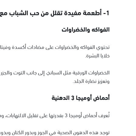
1- أطعمة مفيدة تقلل من حب الشباب مع الوقت
الفواكه والخضراوات
تحتوي الفواكه والخضراوات على مضادات أكسدة وفيتام
خلايا البشرة.
الخضراوات الورقية مثل السبانخ، إلى جانب التوت والجزر
وتعزيز نضارة الجلد.
أحماض أوميجا 3 الدهنية
تُعرف أحماض أوميجا 3 بقدرتها على تقليل الالتهابات، وهو ما ينعكس إيجابًا على حب الشباب.
توجد هذه الدهون الصحية في الجوز وبذور الكتان وبذور