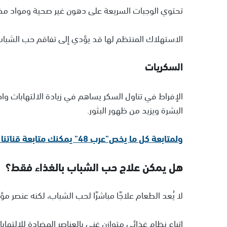
تحتوي الوجبات السريعة على دهون غير صحية ومواد مضا
الاستهلاك المنتظم لها قد يؤدي إلى تفاقم حب الشبا
السكريات
الإفراط في تناول السكر يساهم في زيادة الالتهابات واخ
البشرة ويزيد من ظهور البثور.
ولمتابعة كل ما يخص"عرب 48" يمكنك متابعة قناتنا الإخبارية على تلجرام
هل يمكن علاج حب الشباب بالغذاء فقط؟
لا يُعد الطعام علاجًا مباشرًا لحب الشباب، لكنه عنصر م
اتباع نظام غذائي متوازن غني بالعناصر المضادة للالته