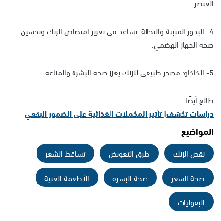
العنصر.
4- البذور المنبتة والنخالة: تساعد في تعزيز امتصاص الزنك وتحسين
صحة الجهاز الهضمي.
5- الكاكاو: مصدر طبيعي للزنك يعزز صحة البشرة والمناعة.
طالع أيضًا
دراسات تكشف| تأثير المكملات الغذائية على الضمور البقعي
المواضيع
نقص الزنك
طرق التعويض
تساقط الشعر
صحة الشعر
صحة البشرة
الأطعمة الغنية
البقوليات