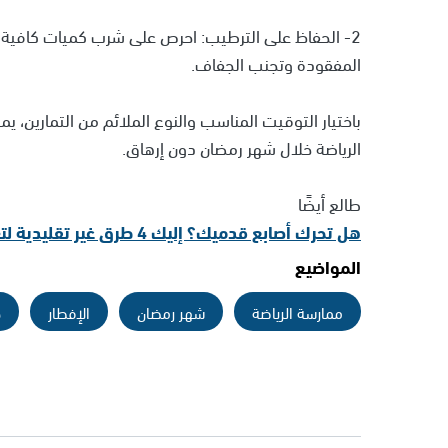
2- الحفاظ على الترطيب: احرص على شرب كميات كافية 
المفقودة وتجنب الجفاف.
باختيار التوقيت المناسب والنوع الملائم من التمارين،
الرياضة خلال شهر رمضان دون إرهاق.
طالع أيضًا
هل تحرك أصابع قدميك؟ إليك 4 طرق غير تقليدية لتعزيز صحة قلبك
المواضيع
ممارسة الرياضة
شهر رمضان
الإفطار
ح