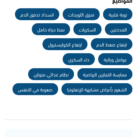
المواضيع
نوبة قلبية
تمزق اللويحات
انسداد تدفق الدم
المدخنين
السكريات
نمط حياة خامل
ارتفاع ضغط الدم
ارتفاع الكوليسترول
عوامل وراثية
داء السكري
ممارسة التمارين الرياضية
نظام غذائي متوازن
الشعور بأعراض مشابهة للإنفلونزا
صعوبة في التنفس