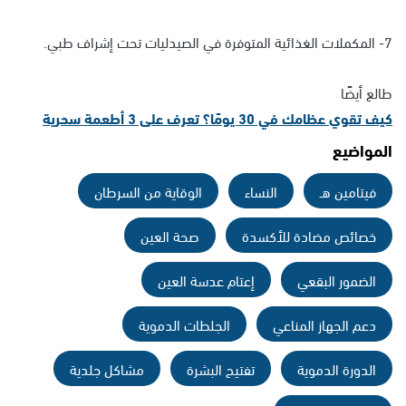
7- المكملات الغذائية المتوفرة في الصيدليات تحت إشراف طبي.
طالع أيضًا
كيف تقوي عظامك في 30 يومًا؟ تعرف على 3 أطعمة سحرية
المواضيع
فيتامين هـ
النساء
الوقاية من السرطان
خصائص مضادة للأكسدة
صحة العين
الضمور البقعي
إعتام عدسة العين
دعم الجهاز المناعي
الجلطات الدموية
الدورة الدموية
تفتيح البشرة
مشاكل جلدية