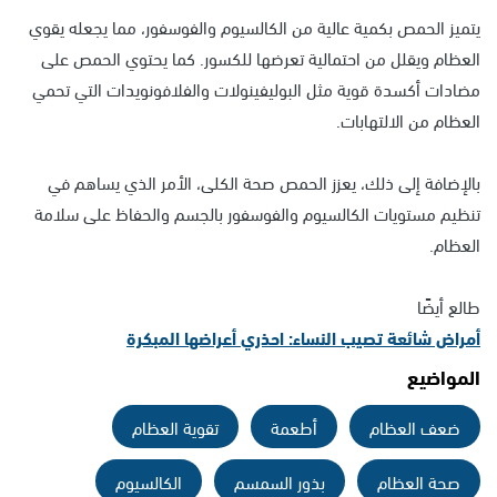
يتميز الحمص بكمية عالية من الكالسيوم والفوسفور، مما يجعله يقوي
العظام ويقلل من احتمالية تعرضها للكسور. كما يحتوي الحمص على
مضادات أكسدة قوية مثل البوليفينولات والفلافونويدات التي تحمي
العظام من الالتهابات.
بالإضافة إلى ذلك، يعزز الحمص صحة الكلى، الأمر الذي يساهم في
تنظيم مستويات الكالسيوم والفوسفور بالجسم والحفاظ على سلامة
العظام.
طالع أيضًا
أمراض شائعة تصيب النساء: احذري أعراضها المبكرة
المواضيع
ضعف العظام
أطعمة
تقوية العظام
صحة العظام
بذور السمسم
الكالسيوم