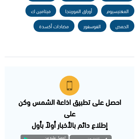
المغنيسيوم
أوراق المورينجا
فيتامين ك
الحمص
الفوسفور
مضادات أكسدة
احصل على تطبيق اذاعة الشمس وكن
على
إطلاع دائم بالأخبار أولاً بأول