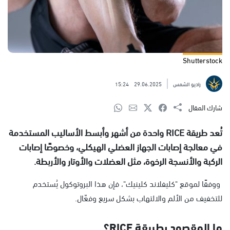
Shutterstock
راديو الشمس
29.06.2025
15:24
شارك المقال
تُعد طريقة RICE واحدة من أشهر وأبسط الأساليب المستخدمة
في معالجة إصابات الجهاز العضلي الهيكلي، وخصوصًا إصابات
الركبة والأنسجة الرخوة، مثل العضلات والأوتار والأربطة.
ووفقًا لموقع "كليفلاند كلينيك"، فإن هذا البروتوكول يُستخدم
للتخفيف من الألم والالتهاب بشكل سريع وفعّال.
ما المقصود بطريقة RICE؟