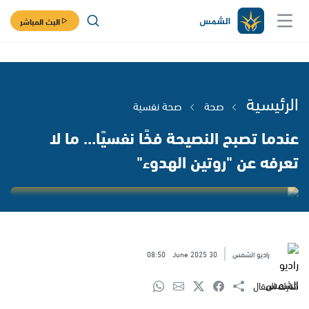
البث المباشر
الرئيسية
صحة
صحة نفسية
عندما تصبح النصيحة فخًا نفسيًا... ما لا
تعرفه عن "روتين الهدوء"
راديو الشمس
30 June 2025
08:50
شارك المقال