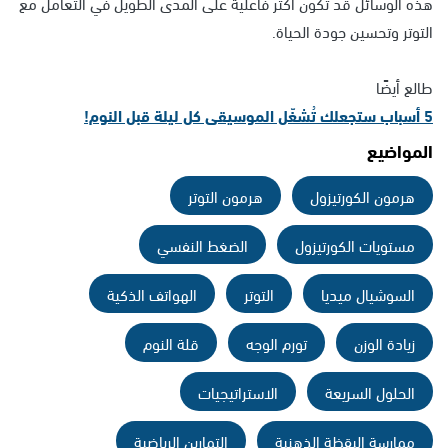
هذه الوسائل قد تكون أكثر فاعلية على المدى الطويل في التعامل مع
التوتر وتحسين جودة الحياة.
طالع أيضًا
5 أسباب ستجعلك تُشغّل الموسيقى كل ليلة قبل النوم!
المواضيع
هرمون الكورتيزول
هرمون التوتر
مستويات الكورتيزول
الضغط النفسي
السوشيال ميديا
التوتر
الهواتف الذكية
زيادة الوزن
تورم الوجه
قلة النوم
الحلول السريعة
الاستراتيجيات
ممارسة اليقظة الذهنية
التمارين الرياضية