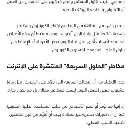
بالماضي، نتيجة للتوتر المستمر وعدم قدرتهم على الانفصال عن العمل
أو التكنولوجيا، خاصة الهواتف الذكية.
ويحذر واس من المبالغة في الربط بين ارتفاع الكورتيزول ومظاهر
جسدية شائعة مثل زيادة الوزن أو تورم الوجه، موضحًا أن هذه الأعراض
قد تعود لأسباب أخرى مثل قلة النوم، بعض الأدوية، أو الإفراط في
تناول الملح—not فقط لمستوى الكورتيزول.
مخاطر "الحلول السريعة" المنتشرة على الإنترنت
يحذر الأطباء من أن النصائح السريعة التي تُروّج على الإنترنت، مثل تناول
مشروب معين لخفض التوتر، ليست فقط غير فعالة، بل قد تكون ضارة.
إذ إنها قد تؤخر أو تمنع الأشخاص من طلب المساعدة الطبية الحقيقية.
كما أن أي تغيرات جسدية غير معتادة يجب أن تُقيّم من قِبل مختصين
لتحديد السبب الفعلي.