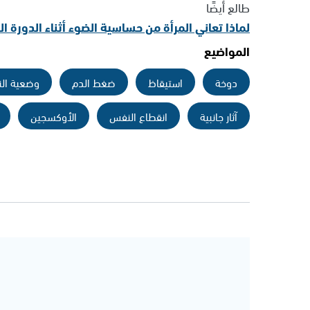
طالع أيضًا
لماذا تعاني المرأة من حساسية الضوء أثناء الدورة 
المواضيع
دوخة
استيقاظ
ضغط الدم
وضعية الن
آثار جانبية
انقطاع النفس
الأوكسجين