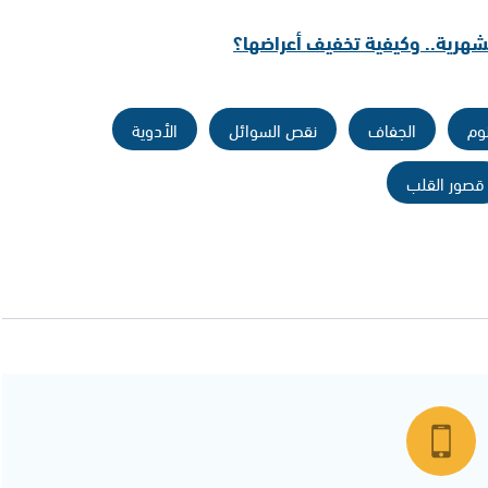
الشهرية.. وكيفية تخفيف أعراضها؟
وم
الجفاف
نقص السوائل
الأدوية
قصور القلب