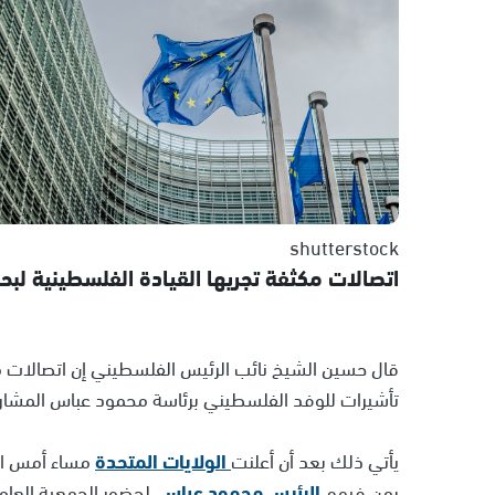
shutterstock
اتصالات مكثفة تجريها القيادة الفلسطينية لب
قال حسين الشيخ نائب الرئيس الفلسطيني إن اتصالات مك
تأشيرات للوفد الفلسطيني برئاسة محمود عباس المشارك
يأتي ذلك بعد أن أعلنت
الولايات المتحدة
مساء أمس ال
بمن فيهم
الرئيس محمود عباس
، لحضور الجمعية العام