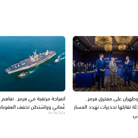
هران على مفترق هرمز..
انفراجة مرتقبة في هرمز.. تفاهم إ
ة تقابلها تحذيرات تهدد المسار
عُماني وواشنطن تخفف العقوبا
سي
06.08.2026