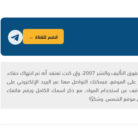
انضم للقناة ←
يتم الاستخدام المواد وفقًا للمادة 27 أ من قانون حقوق التأليف والنشر 2007، وإن كنت تعتقد أنه تم انتهاك حقك،
لى الموقع، فيمكنك التواصل معنا عبر البريد الإلكتروني على
info@ashams.c والطلب بالتوقف عن استخدام المواد، مع ذكر اسمك الكامل ورقم هاتفك
ى موقع الشمس. وشكرًا!