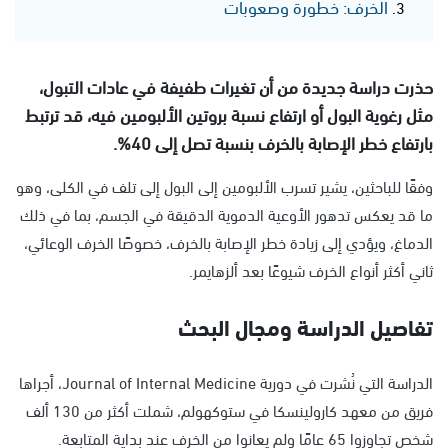
الخرف: خطورة وصعوبات
حذرت دراسة جديدة من أن تغيرات طفيفة في عادات التبول،
مثل رغوية البول أو ارتفاع نسبة بروتين الألبومين فيه، قد ترتبط
بارتفاع خطر الإصابة بالخرف بنسبة تصل إلى 40%.
وفقًا للباحثين، يشير تسرب الألبومين إلى البول إلى تلف في الكلى، وهو
ما قد يعكس تدهور الأوعية الدموية الدقيقة في الجسم، بما في ذلك
الدماغ، ويؤدي إلى زيادة خطر الإصابة بالخرف، خصوصًا الخرف الوعائي،
ثاني أكثر أنواع الخرف شيوعًا بعد ألزهايمر.
تفاصيل الدراسة ومجال البحث
الدراسة التي نُشرت في دورية Journal of Internal Medicine، أجراها
فريق من معهد كارولينسكا في ستوكهولم، شملت أكثر من 130 ألف
شخص تجاوزوا 65 عامًا ولم يعانوا من الخرف عند بداية المتابعة.