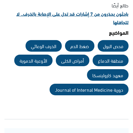
طالع أيضًا
باحثون يحذرون من 7 إشارات قد تدل على الإصابة بالخرف.. لا
تتجاهلها
المواضيع
فحص البول
ضغط الدم
الخرف الوعائي
منطقة الدماغ
أمراض الكلى
الأوعية الدموية
معهد كارولينسكا
دورية Journal of Internal Medicine