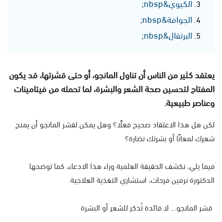
الكيوي&nbsp;
الجوافة&nbsp;
البرتقال&nbsp;
يعتقد كثير من الناس أن تناول المانجو، أو حتى قشرتها، قد يكون
المفتاح لتحسين صحة الشعر والبشرة، لما تحمله من فيتامينات
وعناصر طبيعية.
لكن هل هذا الاعتقاد صحيح فعلًا؟ وهل يمكن لقشر المانجو أن يمنح
شعرك لمعانًا أو بشرتك نضارة؟
فيما يلي، نكشف الحقيقة العلمية وراء هذا الادعاء، كما توضحها
الدكتورة نرمين فرحات، استشاري التغذية العلاجية.
قشر المانجو... لا فائدة تُذكر للشعر أو البشرة