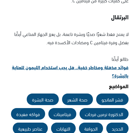
على كميات كبيرة من فيتامين C.
البرتقال
لا يمنح فقط شعرًا صحيًا وبشرة ناعمة، بل يعزز الجهاز المناعي أيضًا
بفضل وفرة فيتامين C ومضادات الأكسدة فيه.
طالع أيضًا
فوائد مذهلة ومخاطر خفية.. هل يجب استخدام الليمون للعناية
بالبشرة؟
المواضيع
قشر المانجو
صحة الشعر
صحة البشرة
الدكتورة نرمين فرحات
فيتامينات
فواكه مفيدة
الحديد
الجوافة
التهابات
عناصر طبيعية