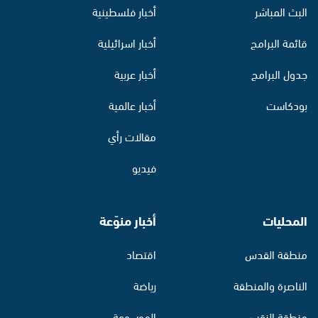
البث المباشر
أخبار فلسطينية
قائمة البرامج
أخبار اسرائيلية
جدول البرامج
أخبار عربية
بودكاست
أخبار عالمية
مقالات رأي
فيديو
المحليات
أخبار منوّعة
منطقة القدس
اقتصاد
الناصرة والمنطقة
رياضة
منطقة النقب
الموسوعة