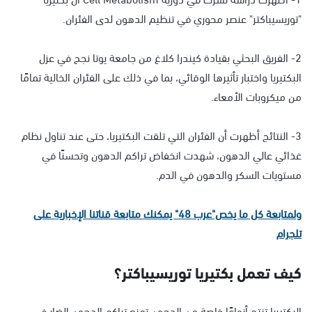
"توريسيباكتر" عنصر محوري في تنظيم الدهون لدى الفئران.
2- الفريق البحثي بقيادة كيندرا كلاغ من جامعة يوتا نجح في عزل
البكتيريا واختبار تأثيرها الوقائي، بما في ذلك على الفئران الخالية تمامًا
من ميكروبات الأمعاء.
3- النتائج أظهرت أن الفئران التي تلقت البكتيريا، حتى عند تناول نظام
غذائي عالي الدهون، شهدت انخفاض تراكم الدهون وتحسنًا في
مستويات السكر والدهون في الدم.
ولمتابعة كل ما يخص"عرب 48" يمكنك متابعة قناتنا الإخبارية على
تلجرام
كيف تعمل بكتيريا توريسيباكتر؟
البكتيريا تنتج أنواعًا خاصة من الدهون تمنع تراكم الدهون الضار في