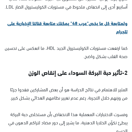
أسابيع أدى إلى انخفاض ملحوظ في مستويات الكوليسترول الضار LDL.
ولمتابعة كل ما يخص"عرب 48" يمكنك متابعة قناتنا الإخبارية على
تلجرام
كما ارتفعت مستويات الكوليسترول الجيد HDL، ما انعكس على تحسين
صحة القلب بشكل واضح.
2-تأثير حبة البركة السوداء على إنقاص الوزن
المثير للاهتمام في نتائج الدراسة هو أن بعض المشاركين فقدوا جزءًا
من وزنهم خلال التجربة، رغم عدم تغيير نظامهم الغذائي بشكل كبير.
وفسرت الاختبارات المعملية هذا الانخفاض بأن مستخلص حبة البركة
يبطئ تكوّن الخلايا الدهنية، ما يشير إلى دور مضاد لتراكم الدهون في
الجسم.