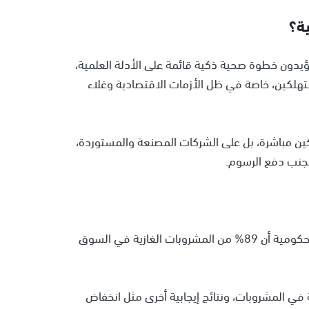
ة؟
ؤيدون خطوة صحية ذكية قائمة على الأدلة العلمية،
هلكين، خاصة في ظل الأزمات الاقتصادية وغلاء
ين مباشرة، بل على الشركات المصنعة والمستوردة،
وتجنب دفع الرسوم.
منذ تطبيق "ضريبة السكر" في 2018، أظهرت الأرقام الحكومية أن 89% من المشروبات الغازية في السوق
ي المشروبات، ونتائج إيجابية أخرى مثل انخفاض