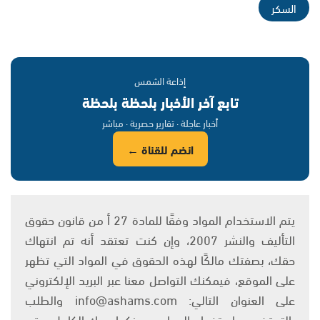
السكر
إذاعة الشمس
تابع آخر الأخبار بلحظة بلحظة
أخبار عاجلة · تقارير حصرية · مباشر
انضم للقناة ←
يتم الاستخدام المواد وفقًا للمادة 27 أ من قانون حقوق
التأليف والنشر 2007، وإن كنت تعتقد أنه تم انتهاك
حقك، بصفتك مالكًا لهذه الحقوق في المواد التي تظهر
على الموقع، فيمكنك التواصل معنا عبر البريد الإلكتروني
على العنوان التالي: info@ashams.com والطلب
بالتوقف عن استخدام المواد، مع ذكر اسمك الكامل ورقم