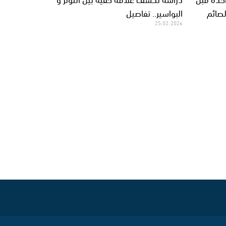
لصائم
البواسير.. تفاصيل
25.02.2026