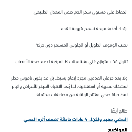
الحفاظ على مستوى سكر الدم ضمن المعدل الطبيعي.
ارتداء أحذية مريحة تسمح بتهوية القدم.
تجنب الوقوف الطويل أو الجلوس المستمر دون حركة.
تناول غذاء متوازن غني بفيتامينات B المركبة لدعم صحة الأعصاب.
ولا يعد حرقان القدمين مجرد إزعاج بسيط، بل قد يكون ناقوس خطر
لمشكلة عصبية أو استقلابية، لذا يُعد الانتباه المبكر للأعراض واتباع
نمط حياة صحي مفتاح الوقاية من مضاعفات محتملة.
طالع أيضًا
المشي مفيد ولكن!.. 4 عادات خاطئة تضعف أثره الصحي
المواضيع