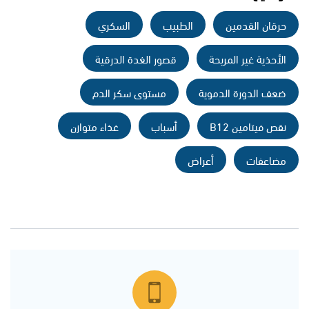
حرقان القدمين
الطبيب
السكري
الأحذية غير المريحة
قصور الغدة الدرقية
ضعف الدورة الدموية
مستوى سكر الدم
نقص فيتامين B12
أسباب
غذاء متوازن
مضاعفات
أعراض