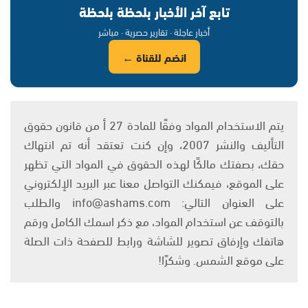
تابع آخر الأخبار بلحظة بلحظة
أخبار عاجلة · تقارير حصرية · مباشر
انضم للقناة ←
يتم الاستخدام المواد وفقًا للمادة 27 أ من قانون حقوق
التأليف والنشر 2007، وإن كنت تعتقد أنه تم انتهاك
حقك، بصفتك مالكًا لهذه الحقوق في المواد التي تظهر
على الموقع، فيمكنك التواصل معنا عبر البريد الإلكتروني
على العنوان التالي: info@ashams.com والطلب
بالتوقف عن استخدام المواد، مع ذكر اسمك الكامل ورقم
هاتفك وإرفاق تصوير للشاشة ورابط للصفحة ذات الصلة
على موقع الشمس. وشكرًا!