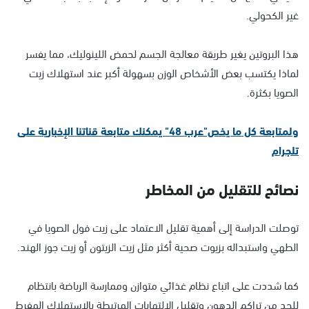
غير الكحولي.
هذا البروتين يغير طريقة معالجة الجسم لحمض اللينوليك، مما يفسر
لماذا يكتسب بعض الأشخاص الوزن بسهولة أكبر عند استهلاك زيت
الصويا بكثرة.
ولمتابعة كل ما يخص"عرب 48" يمكنك متابعة قناتنا الإخبارية على
تلجرام
نصائح للتقليل من المخاطر
توصلت الدراسة إلى أهمية تقليل الاعتماد على زيت فول الصويا في
الطهي واستبداله بزيوت صحية أكثر مثل زيت الزيتون أو زيت جوز الهند.
كما شددت على اتباع نظام غذائي متوازن وممارسة الرياضة بانتظام
للحد من تراكم الدهون وتقليل الالتهابات المرتبطة بالاستهلاك المفرط