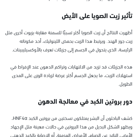
تأثير زيت الصويا على الأيض
أظهرت النتائج أن زيت الصويا أكثر تسببًا للسمنة مقارنة بزيوت أخرى مثل
زيت جوز الهند. ويرتبط هذا الزيت بحمض اللينوليك، أحد مكوناته
الرئيسة، الذي يتحول في الجسم إلى جزيئات تعرف بالأوكسيليبينات.
هذه الجزيئات قد تزيد من الالتهابات وتراكم الدهون عند الإفراط في
استهلاك الزيت، ما يجعل الجسم أكثر عرضة لزيادة الوزن على المدى
الطويل.
دور بروتين الكبد في معالجة الدهون
كشف الباحثون أن البشر يمتلكون نسختين من بروتين الكبد HNF4α،
ويظهر الشكل البديل من هذا البروتين في حالات معينة مثل الإجهاد
الأيضي الناتج عن الصيام، الأمراض المزمنة، أو الإصابة بالكبد الدهني