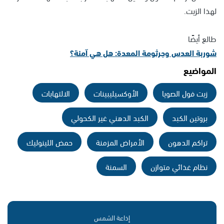
لهذا الزيت.
طالع أيضًا
شوربة العدس وجرثومة المعدة: هل هي آمنة؟
المواضيع
زيت فول الصويا
الأوكسيليبينات
الالتهابات
بروتين الكبد
الكبد الدهني غير الكحولي
تراكم الدهون
الأمراض المزمنة
حمض اللينوليك
نظام غذائي متوازن
السمنة
إذاعة الشمس