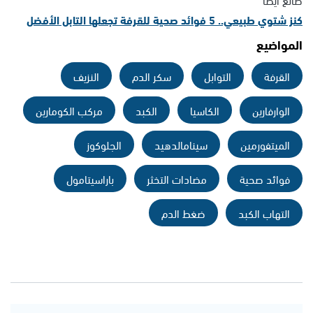
كنز شتوي طبيعي.. 5 فوائد صحية للقرفة تجعلها التابل الأفضل
المواضيع
القرفة
التوابل
سكر الدم
النزيف
الوارفارين
الكاسيا
الكبد
مركب الكومارين
الميتفورمين
سينامالدهيد
الجلوكوز
فوائد صحية
مضادات التخثر
باراسيتامول
التهاب الكبد
ضغط الدم