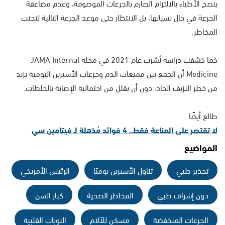
ينصح الأطباء بالالتزام الصارم بالجرعات الموصوفة، وعدم مضاعفة
الجرعة في حال نسيانها، بل الانتظار حتى موعد الجرعة التالية لتجنب
المخاطر.
كما كشفت دراسة نُشرت عام 2021 في مجلة JAMA Internal
Medicine أن الجمع بين مميعات الدم وجرعات الأسبرين اليومية يزيد
من خطر النزيف الحاد، دون أن يقلل من احتمالية الإصابة بالجلطات.
طالع أيضًا
لا تقتصر على المناعة فقط.. 4 فوائد مُذهلة لـ فيتامين سي
المواضيع
تحذير طبي
تناول الأسبرين يوميًا
الرئيس الأمريكي
دون إشراف طبي
المخاطر الصحية
كبار السن
الجرعات المنخفضة
مسكن للآلام
النوبات القلبية