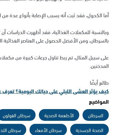
أما الكحول، فقد ثبت أنه يسبب الإصابة بأنواع عدة من 
وبالنسبة للمكملات الغذائية، فقد أظهرت الدراسات أن تن
بالسرطان، ومن الأفضل الحصول على العناصر الغذائية ال
على سبيل المثال، تم ربط تناول جرعات كبيرة من مكملات ب
المدخنين.
طالع أيضًا
كيف يؤثر العشى الليلي على حياتك اليومية؟ تعرف ع
المواضيع
السرطان
الأطعمة الصحية
سرطان القولون
الصحة الجسدية
سرطان الأمعاء
سرطان الثد