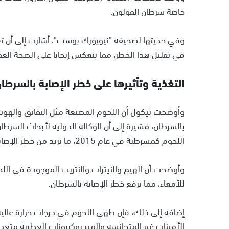
خاصة سرطان القولون.
وفي حديثها لصحيفة "نيويورك بوست"، أشارت إلى أن 
في تقليل هذا الخطر، مما ينعكس إيجابًا على الصحة الع
التغذية وتأثيرها على خطر الإصابة بالسرطا
وأوضحت نيكول أن اللحوم المصنعة مثل النقانق والهوت 
بالسرطان، مشيرة إلى أن الوكالة الدولية لأبحاث السرط
اللحوم كمسرطنة في عام 2015، ما يزيد من خطر الإصابة بسرطان القولون والمستقيم.
وأوضحت أن الهيم والنيترات والنتريت الموجودة في اللحو
للأمعاء، مما يرفع خطر الإصابة بالسرطان.
إضافة إلى ذلك، فإن طهي اللحوم في درجات حرارة عالي
الأمينات غير المتجانسة والهيدروكربونات العطرية متعد