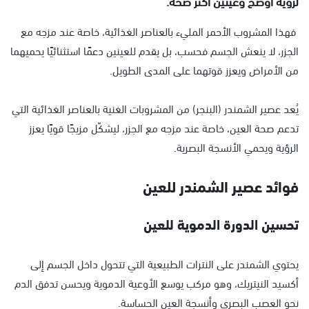
لرؤية أوضح وعينين أكثر صحة.
فهذا المشروب الأحمر المليء بالعناصر الغذائية، خاصة عند مزجه مع
الجزر، لا ينعش الجسم فحسب، بل يقدم للعينين دعمًا استثنائيًا يحميهما
من الأمراض ويعزز قوتهما على المدى الطويل.
يُعد عصير الشمندر (البنجر) من المشروبات الغنية بالعناصر الغذائية التي
تدعم صحة العين، خاصة عند مزجه مع الجزر، ليشكّل مزيجًا قويًا يعزز
الرؤية ويحمي الأنسجة البصرية.
فوائد عصير الشمندر للعين
تحسين الدورة الدموية للعين
يحتوي الشمندر على النترات الطبيعية التي تتحول داخل الجسم إلى
أكسيد النيتريك، وهو مركب يوسع الأوعية الدموية ويحسن تدفق الدم
نحو العصب البصري وأنسجة العين الحساسة.