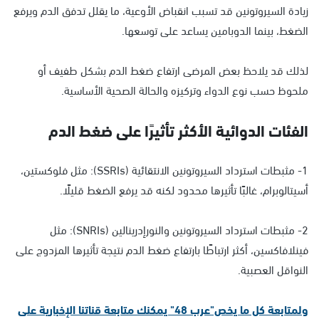
زيادة السيروتونين قد تسبب انقباض الأوعية، ما يقلل تدفق الدم ويرفع
الضغط، بينما الدوبامين يساعد على توسعها.
لذلك قد يلاحظ بعض المرضى ارتفاع ضغط الدم بشكل طفيف أو
ملحوظ حسب نوع الدواء وتركيزه والحالة الصحية الأساسية.
الفئات الدوائية الأكثر تأثيرًا على ضغط الدم
1- مثبطات استرداد السيروتونين الانتقائية (SSRIs): مثل فلوكستين،
أسيتالوبرام، غالبًا تأثيرها محدود لكنه قد يرفع الضغط قليلًا.
2- مثبطات استرداد السيروتونين والنورإدرينالين (SNRIs): مثل
فينلافاكسين، أكثر ارتباطًا بارتفاع ضغط الدم نتيجة تأثيرها المزدوج على
النواقل العصبية.
ولمتابعة كل ما يخص"عرب 48" يمكنك متابعة قناتنا الإخبارية على