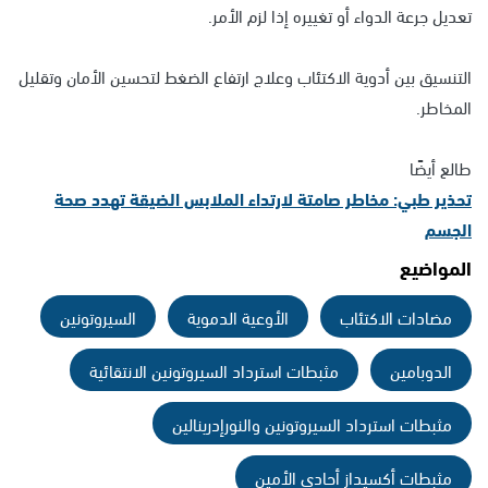
تعديل جرعة الدواء أو تغييره إذا لزم الأمر.
التنسيق بين أدوية الاكتئاب وعلاج ارتفاع الضغط لتحسين الأمان وتقليل
المخاطر.
طالع أيضًا
تحذير طبي: مخاطر صامتة لارتداء الملابس الضيقة تهدد صحة
الجسم
المواضيع
مضادات الاكتئاب
الأوعية الدموية
السيروتونين
الدوبامين
مثبطات استرداد السيروتونين الانتقائية
مثبطات استرداد السيروتونين والنورإدرينالين
مثبطات أكسيداز أحادي الأمين