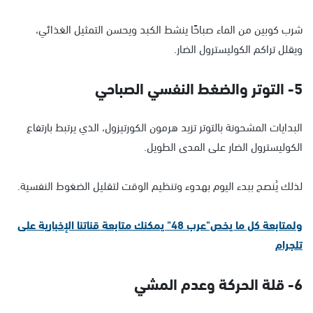
شرب كوبين من الماء صباحًا ينشط الكبد ويحسن التمثيل الغذائي،
ويقلل تراكم الكوليسترول الضار.
5- التوتر والضغط النفسي الصباحي
البدايات المشحونة بالتوتر تزيد هرمون الكورتيزول، الذي يرتبط بارتفاع
الكوليسترول الضار على المدى الطويل.
لذلك يُنصح ببدء اليوم بهدوء وتنظيم الوقت لتقليل الضغوط النفسية.
ولمتابعة كل ما يخص"عرب 48" يمكنك متابعة قناتنا الإخبارية على
تلجرام
6- قلة الحركة وعدم المشي