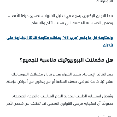
البروبيوتيك.
هذا التوازن البكتيري يسهم في تقليل الالتهاب، تحسين حركة الأمعاء،
وخفض الحساسية العصبية التي تسبب الألم والانتفاخ.
ولمتابعة كل ما يخص"عرب 48" يمكنك متابعة قناتنا الإخبارية على
تلجرام
هل مكملات البروبيوتيك مناسبة للجميع؟
رغم النتائج الإيجابية، ينصح الخبراء بعدم تناول مكملات البروبيوتيك
عشوائيًا، خاصة لمرضى ضعف المناعة أو من يعانون من أمراض مزمنة.
ويُفضل استشارة الطبيب لتحديد النوع المناسب والجرعة الصحيحة،
خصوصًا أن استجابة مرضى القولون العصبي قد تختلف من شخص لآخر.