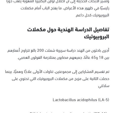
وتشير الأبحاث الحديثة إلى أن اختلال توازن البكتيريا المعوية يلعب دورًا
رئيسيًا في ظهور هذه الأعراض، ما يفتح الباب أمام مكملات
البروبيوتيك كحل داعم.
تفاصيل الدراسة الهندية حول مكملات
البروبيوتيك
أجرى باحثون من الهند دراسة سريرية شملت 200 بالغ تتراوح أعمارهم
بين 18 و65 عامًا، جميعهم مصابون بمتلازمة القولون العصبي.
تم تقسيم المشاركين إلى مجموعتين، تناولت الأولى علاجًا وهميًا، بينما
حصلت الثانية على مزيج من مكملات البروبيوتيك التي تحتوي على
سلالتي
Lactobacillus acidophilus (LA-5)