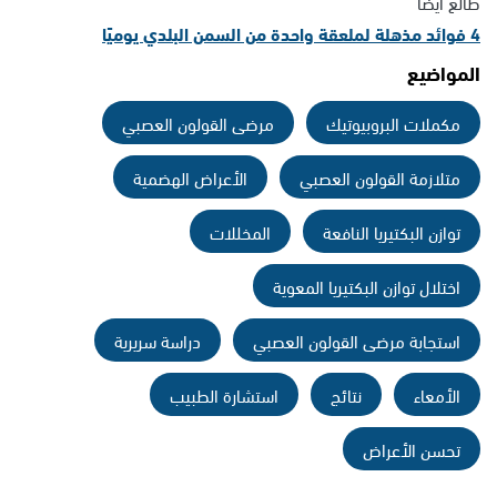
طالع أيضًا
4 فوائد مذهلة لملعقة واحدة من السمن البلدي يوميًا
المواضيع
مكملات البروبيوتيك
مرضى القولون العصبي
متلازمة القولون العصبي
الأعراض الهضمية
توازن البكتيريا النافعة
المخللات
اختلال توازن البكتيريا المعوية
استجابة مرضى القولون العصبي
دراسة سريرية
الأمعاء
نتائج
استشارة الطبيب
تحسن الأعراض