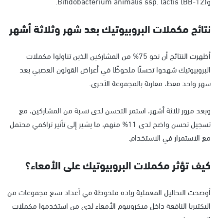
وBifidobacterium animalis ssp. lactis (BB-12).
نتائج مكملات البروبيوتيك بعد شهر وثلاثة أشهر
أظهرت النتائج أن نحو 75% من المشاركين الذين تناولوا مكملات
البروبيوتيك شهدوا تحسنًا ملحوظًا في أعراض القولون العصبي بعد
شهر واحد فقط، مقارنة بالمجموعة الأخرى.
وبعد مرور ثلاثة أشهر، استمر التحسن لدى نسبة من المشاركين، مع
تسجيل تحسن واضح لدى 11% منهم، ما يشير إلى تأثير تراكمي محتمل
مع الاستمرار في الاستخدام.
كيف تؤثر مكملات البروبيوتيك على الأمعاء؟
أوضحت التحاليل المعملية زيادة ملحوظة في أعداد تسع مجموعات من
البكتيريا النافعة داخل ميكروبيوم الأمعاء لدى من استخدموا مكملات